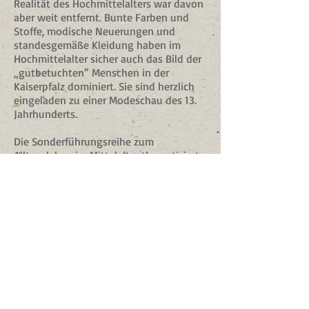
Realität des Hochmittelalters war davon
aber weit entfernt. Bunte Farben und
Stoffe, modische Neuerungen und
standesgemäße Kleidung haben im
Hochmittelalter sicher auch das Bild der
„gutbetuchten“ Menschen in der
Kaiserpfalz dominiert. Sie sind herzlich
eingeladen zu einer Modeschau des 13.
Jahrhunderts.
Die Sonderführungsreihe zum
Alltagsleben im Mittelalter thematisiert
anhand zahlreicher Repliken Geschichte
zum Anfassen.
Kleidung, Handwerk, Spiele sowie Essen
und Trinken können hier nacherlebt
werden.
© 2023 by Nature Org. Proudly
created with
Wix.com